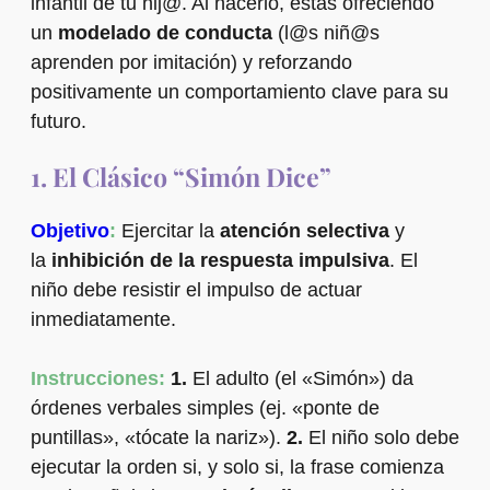
infantil de tu hij@. Al hacerlo, estás ofreciendo
un
modelado de conducta
(l@s niñ@s
aprenden por imitación) y reforzando
positivamente un comportamiento clave para su
futuro.
1. El Clásico “Simón Dice”
Objetivo
:
Ejercitar la
atención selectiva
y
la
inhibición de la respuesta impulsiva
. El
niño debe resistir el impulso de actuar
inmediatamente.
Instrucciones:
1.
El adulto (el «Simón») da
órdenes verbales simples (ej. «ponte de
puntillas», «tócate la nariz»).
2.
El niño solo debe
ejecutar la orden si, y solo si, la frase comienza